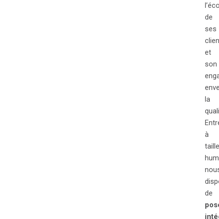
l’éc
de
ses
clien
et
son
eng
env
la
quali
Entr
à
taill
hum
nou
dis
de
pos
int