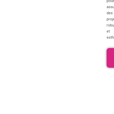
pou
assu
des
proj
rob
et
esth