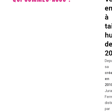
en
à
ta
h
de
2
Dep
sa
créa
en
201
Jura
Fer
dist
par