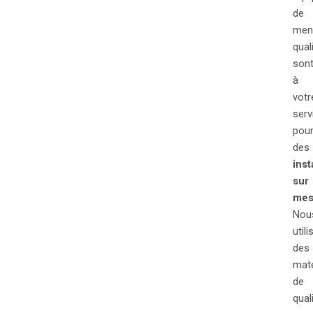
de
menu
qual
son
à
votr
serv
pou
des
inst
sur
mes
Nou
util
des
maté
de
quali