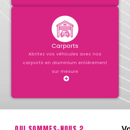
Carports
Abritez vos véhicules avec nos
carports en aluminium entièrement
sur mesure
QUI SOMMES-NOUS ?
Vo