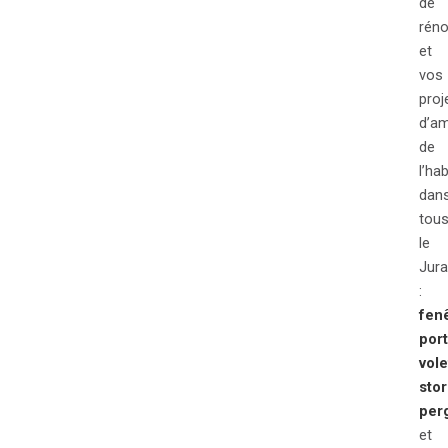
de
réno
et
vos
proj
d’am
de
l’hab
dan
tou
le
Jura
:
fen
por
vole
sto
per
et