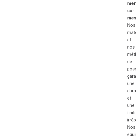
men
sur
mes
Nos
maté
et
nos
mét
de
pos
gara
une
dura
et
une
finit
irré
Nos
équi